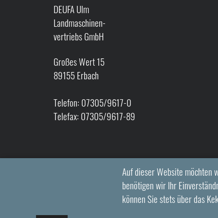
DEUFA Ulm
Landmaschinen-
vertriebs GmbH
Großes Wert 15
89155 Erbach
Telefon: 07305/9617-0
Telefax: 07305/9617-89
Auf dieser Website möchten w
benötigen wir Ihr Einverständn
können Sie stets über das Ke