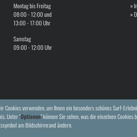
Montag bis Freitag
»
I
08:00 - 12:00 und
»
D
13:00 - 17:00 Uhr
Samstag
09:00 - 12:00 Uhr
ir Cookies verwenden, um Ihnen ein besonders schönes Surf-Erlebni
is. Unter "
Optionen
" können Sie sehen, was die einzelnen Cookies b
kssymbol am Bildschirmrand ändern.