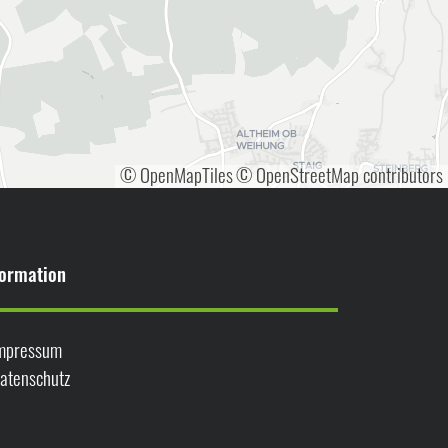
© OpenMapTiles
© OpenStreetMap contributors
formation
mpressum
atenschutz