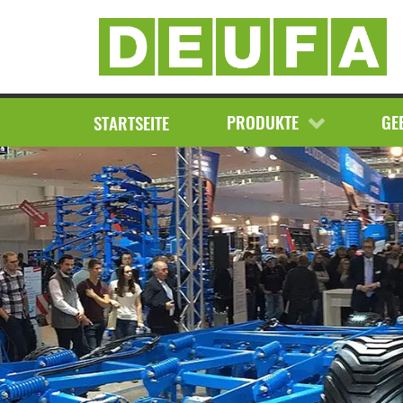
AKTUELLE MELDUNG
AKTUELLE ANGEBOTE
G
PARTS4AGRI
PRODUKTE
GE
STARTSEITE